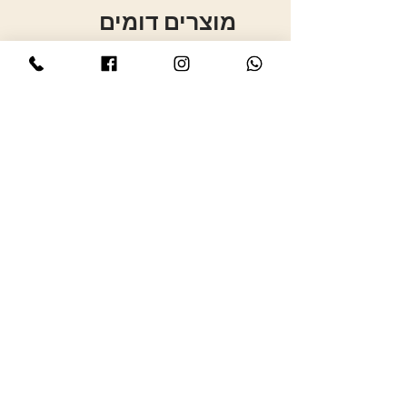
מוצרים דומים
סיכת פפיון כפול משובץ אדום שחור
סיכת פ
-S
מחיר
תקנון
נגישות
יצירת קשר