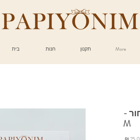
More
תקנון
חנות
בית
ור -
M
מחיר